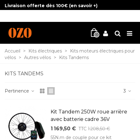
Livraison offerte dès 100€ (
en savoir +
)
0
Accueil
>
Kits électriques
>
Kits moteurs électriques pour
vélos
>
Autres vélos
>
Kits Tandems
KITS TANDEMS
Pertinence
3
Kit Tandem 250W roue arrière
avec batterie cadre 36V
1 169,50 €
TTC
1 208,50 €
55N.m de couple pour ce kit