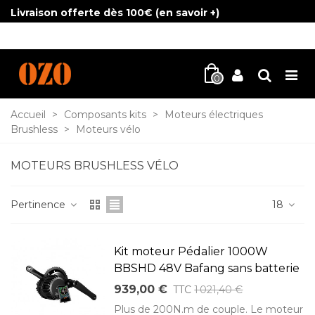
Livraison offerte dès 100€ (
en savoir +
)
0
Accueil
>
Composants kits
>
Moteurs électriques
Brushless
>
Moteurs vélo
MOTEURS BRUSHLESS VÉLO
Pertinence
18
Kit moteur Pédalier 1000W
BBSHD 48V Bafang sans batterie
939,00 €
TTC
1 021,40 €
Plus de 200N.m de couple. Le moteur