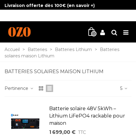
Livraison offerte dès 100€ (
en savoir +
)
0
Accueil
>
Batteries
>
Batteries Lithium
>
Batteries
solaires maison Lithium
BATTERIES SOLAIRES MAISON LITHIUM
Pertinence
5
Batterie solaire 48V 5kWh –
Lithium LiFePO4 rackable pour
maison
1 699,00 €
TTC