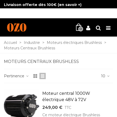
Livraison offerte dès 100€ (
en savoir +
)
0
Accueil
>
Industrie
>
Moteurs électriques Brushless
>
Moteurs Centraux Brushless
MOTEURS CENTRAUX BRUSHLESS
Pertinence
10
Moteur central 1000W
électrique 48V à 72V
249,00 €
TTC
Ce moteur électrique Brushless