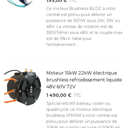
199,00 €
TTC
Ce moteur Brushless BLDC à rotor
central est prévu pour délivrer un
puissance de 500W sous 24V, 36V ou
48V. La vitesse de rotation est de
3500Tr/min sous 48V et le couple max
est de 5N.m Idéal pour
l'entrainement...
Moteur 15kW 22kW électrique
brushless refroidissement liquide
48V 60V 72V
1 490,00 €
TTC
Spécial rétrofit bateau, voilier ou
quadricycle ce moteur électrique
brushless IPMSM à rotor central est
prévu pour délivrer un puissance de
20kW en continu et jusqu'à 50kW en