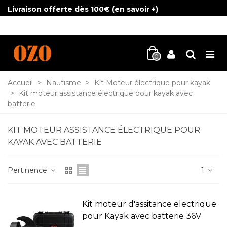
Livraison offerte dès 100€ (
en savoir +
)
0
Accueil
>
Nautisme
>
Kit Moteur électrique pour kayak
>
Kit moteur assistance électrique pour kayak avec
batterie
KIT MOTEUR ASSISTANCE ÉLECTRIQUE POUR
KAYAK AVEC BATTERIE
Pertinence
1
Kit moteur d'assitance electrique
pour Kayak avec batterie 36V