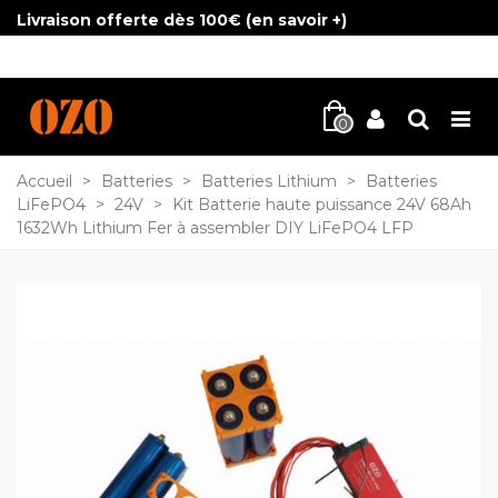
Livraison offerte dès 100€ (
en savoir +
)
0
Accueil
>
Batteries
>
Batteries Lithium
>
Batteries
LiFePO4
>
24V
>
Kit Batterie haute puissance 24V 68Ah
1632Wh Lithium Fer à assembler DIY LiFePO4 LFP