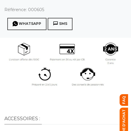
Référence:
000605
WHATSAPP
SMS
FAQ
GUIDE D'ACHAT
ACCESSOIRES :