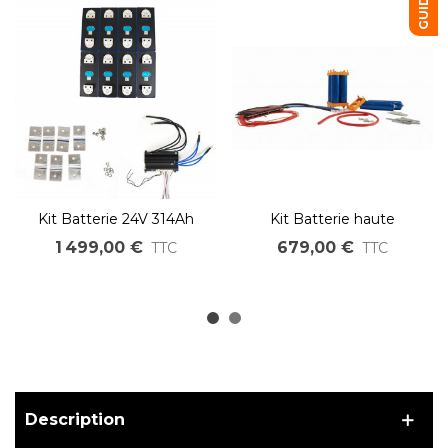
Kit Batterie 24V 314Ah
Kit Batterie haute
7536Wh Lithium Fer à
puissance 24V 34Ah
1 499,00 €
679,00 €
TTC
TTC
assembler DIY LiFePO4
816Wh Lithium Fer à
LFP
assembler DIY LiFePO4
LFP
Description