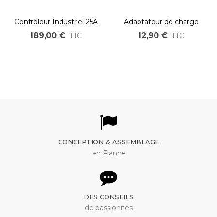
Contrôleur Industriel 25A
Adaptateur de charge
24V 36V 48V pour moteur
Anderson vers XLR male
189,00 €
12,90 €
TTC
TTC
électrique brushless
CONCEPTION & ASSEMBLAGE
en France
DES CONSEILS
de passionnés