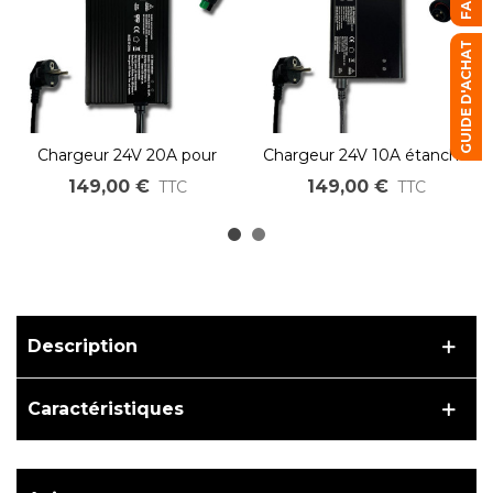
FAQ
GUIDE D'ACHAT
Chargeur 24V 20A pour
Chargeur 24V 10A étanche
batterie Lithium LiMn
IP66 pour batterie Lihtium
149,00 €
149,00 €
TTC
TTC
Description
Caractéristiques