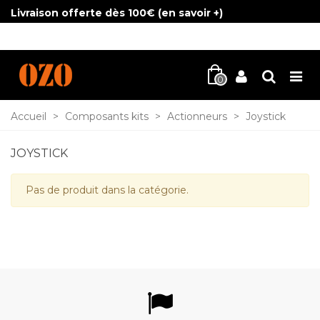
Livraison offerte dès 100€ (
en savoir +
)
0
Accueil
>
Composants kits
>
Actionneurs
>
Joystick
JOYSTICK
Pas de produit dans la catégorie.