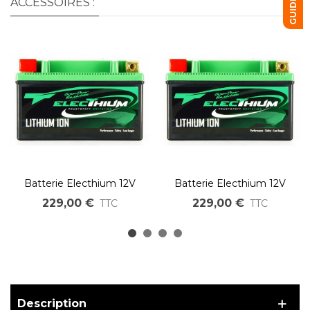
ACCESSOIRES :
Batterie Electhium 12V
Batterie Electhium 12V
Lithium YTX20-BS /
Lithium YTX20L-BS /
229,00 €
229,00 €
TTC
TTC
HJTX20(H)-FP-S
HJTX20(H)L-FP-S
Description