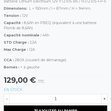
Batterie Lithium Electhium 12V YTZ10S-BS / HJTZ10S-FP-S
Dimensions:
L = 150mm / l = 87mm / H = 94mm
Tension :
12V
Capacité
:
8,6Ah en PBEQ (équivalent à une batterie
Plomb de 8,6Ah)
Capacité nominale :
4Ah
STD Charge :
2,5A
Max Charge :
12A
CCA :
280A (courant de démarrage)
Bornes :
+ à gauche
129,00 €
TTC
EN STOCK
-
+
AJOUTER AU PANIER