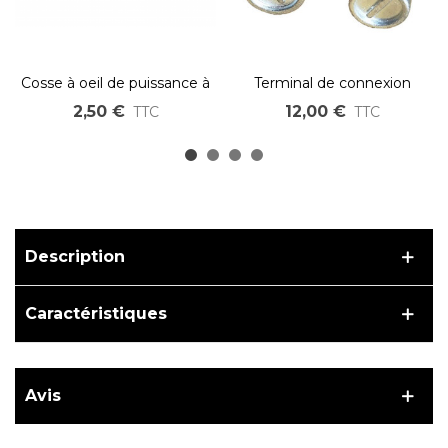
Cosse à oeil de puissance à
Terminal de connexion
sertir type SC M6 M8 M10
pour batterie, positive et
2,50 €
12,00 €
TTC
TTC
négative.
Description
Caractéristiques
Avis