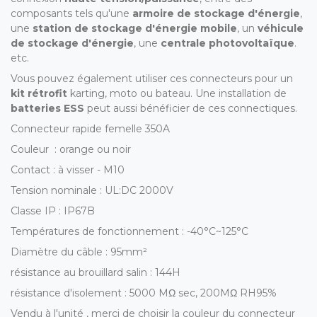
composants tels qu'une
armoire de stockage d'énergie
,
une
station de stockage d'énergie mobile
, un
véhicule
de stockage d'énergie
, une
centrale photovoltaïque
.
etc.
Vous pouvez également utiliser ces connecteurs pour un
kit rétrofit
karting, moto ou bateau. Une installation de
batteries ESS
peut aussi bénéficier de ces connectiques.
Connecteur rapide femelle 350A
Couleur : orange ou noir
Contact : à visser - M10
Tension nominale : UL:DC 2000V
Classe IP : IP67B
Températures de fonctionnement : -40°C~125°C
Diamètre du câble : 95mm²
résistance au brouillard salin : 144H
résistance d'isolement :
5000 MΩ
sec, 200M
Ω
RH95%
Vendu à l'unité , merci de choisir la couleur du connecteur