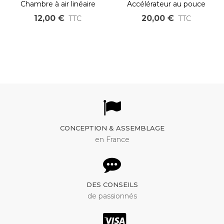
Chambre à air linéaire
Accélérateur au pouce
lineatube 20" à 29" 1.95 à
pour kit 250W 500W et
12,00 €
20,00 €
TTC
TTC
2.50
750W roue OZO et
pédalier BAFANG
connecteur étanche jaune
CONCEPTION & ASSEMBLAGE
en France
DES CONSEILS
de passionnés