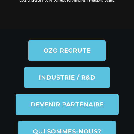
Dossier presse
|
CGV
|
Données Personnelles
|
Mentions légales
OZO RECRUTE
INDUSTRIE / R&D
DEVENIR PARTENAIRE
QUI SOMMES-NOUS?