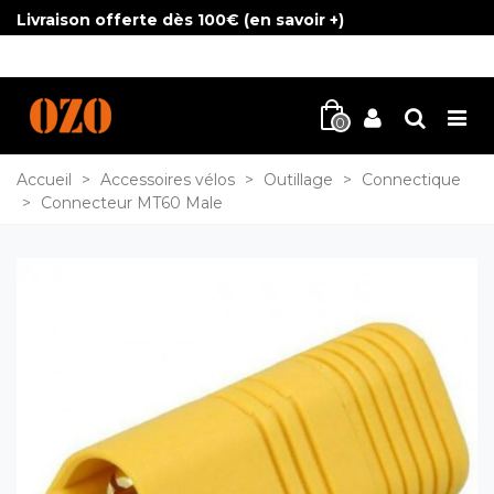
Livraison offerte dès 100€ (
en savoir +
)
0
Accueil
>
Accessoires vélos
>
Outillage
>
Connectique
>
Connecteur MT60 Male