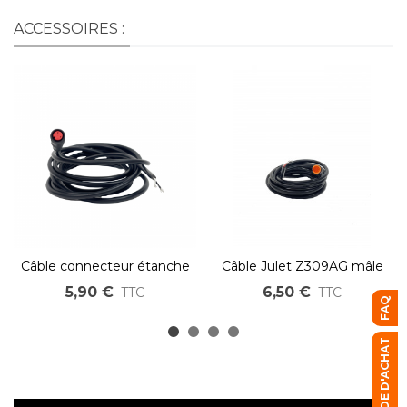
ACCESSOIRES :
Câble connecteur étanche
Câble Julet Z309AG mâle
Julet Z209AM femelle
3 voies jaune
5,90 €
6,50 €
TTC
TTC
FAQ
rouge 2 voies
GUIDE D'ACHAT