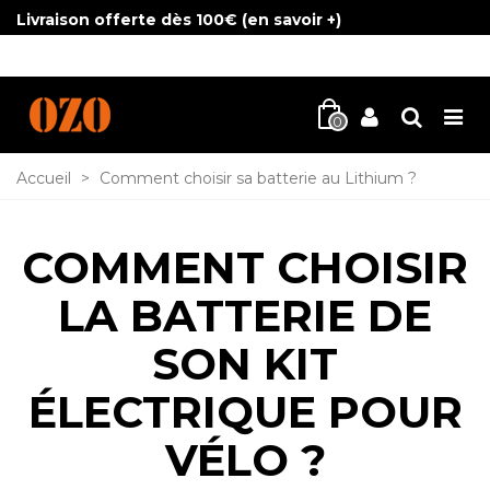
Livraison offerte dès 100€ (
en savoir +
)
0
Accueil
>
Comment choisir sa batterie au Lithium ?
COMMENT CHOISIR
LA BATTERIE DE
SON KIT
ÉLECTRIQUE POUR
VÉLO ?