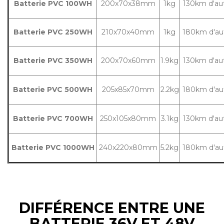
Batterie PVC 100WH
200x70x38mm
1kg
130km d'a
Batterie PVC 250WH
210x70x40mm
1kg
180km d'a
Batterie PVC 350WH
200x70x60mm
1.9kg
130km d'a
Batterie PVC 500WH
205x85x70mm
2.2kg
180km d'a
Batterie PVC 700WH
250x105x80mm
3.1kg
130km d'a
Batterie PVC 1000WH
240x220x80mm
5.2kg
180km d'a
DIFFÉRENCE ENTRE UNE
BATTERIE 36V ET 48V