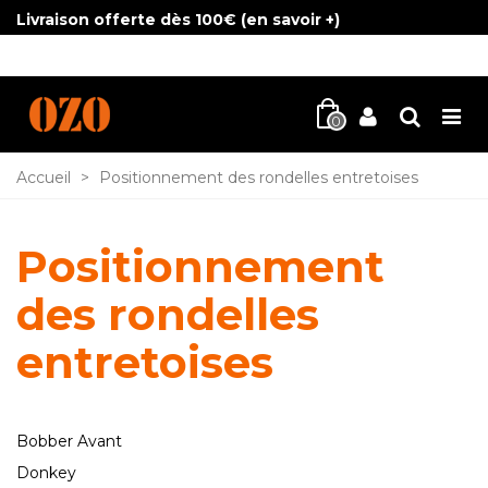
Livraison offerte dès 100€ (
en savoir +
)
0
Accueil
>
Positionnement des rondelles entretoises
Positionnement
des rondelles
entretoises
Bobber Avant
Donkey