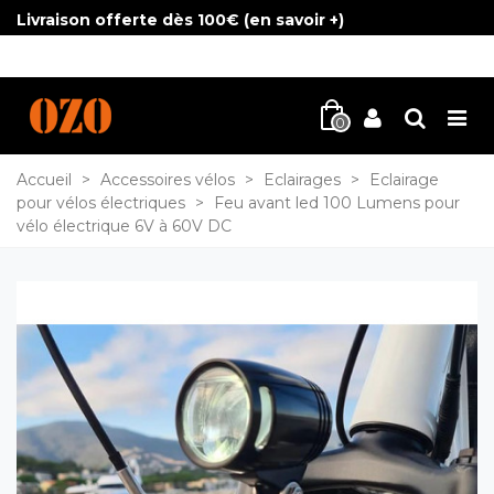
Livraison offerte dès 100€ (
en savoir +
)
0
Accueil
>
Accessoires vélos
>
Eclairages
>
Eclairage
pour vélos électriques
>
Feu avant led 100 Lumens pour
vélo électrique 6V à 60V DC