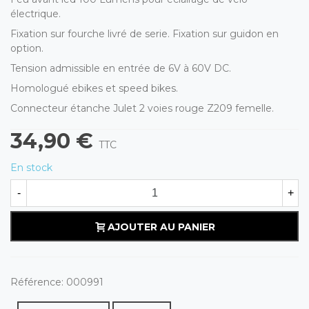
électrique.
Fixation sur fourche livré de serie. Fixation sur guidon en
option.
Tension admissible en entrée de 6V à 60V DC.
Homologué ebikes et speed bikes.
Connecteur étanche Julet 2 voies rouge Z209 femelle.
34,90 €
TTC
En stock
-
+
AJOUTER AU PANIER
Référence:
000991