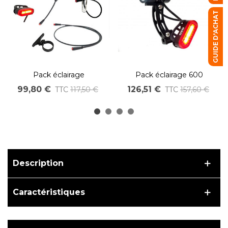
GUIDE D'ACHAT
Pack éclairage
Pack éclairage 600
avant/arrière 100 Lumens
Lumens pour vélo
99,80 €
126,51 €
TTC
117,50 €
TTC
157,60 €
AV / AR pour tige de sellle
électrique 10V à 55V DC
pour vélo électrique
Description
Caractéristiques