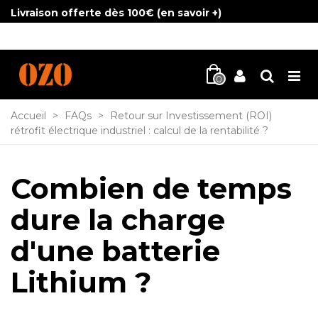
Livraison offerte dès 100€ (
en savoir +
)
0
Accueil
>
FAQs
>
Retour sur Investissement (ROI)
rétrofit électrique industriel : calcul de la rentabilité ?
Combien de temps
dure la charge
d'une batterie
Lithium ?