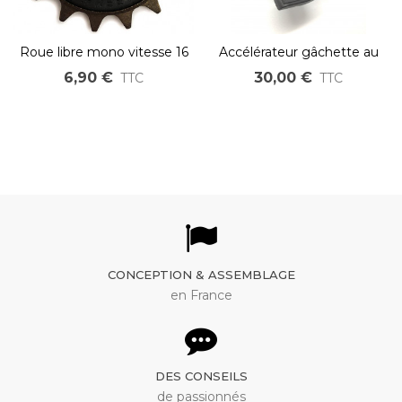
Roue libre mono vitesse 16
Accélérateur gâchette au
dents
pouce mixte avec jauge
6,90 €
30,00 €
TTC
TTC
pour vélo électrique
CONCEPTION & ASSEMBLAGE
en France
DES CONSEILS
de passionnés