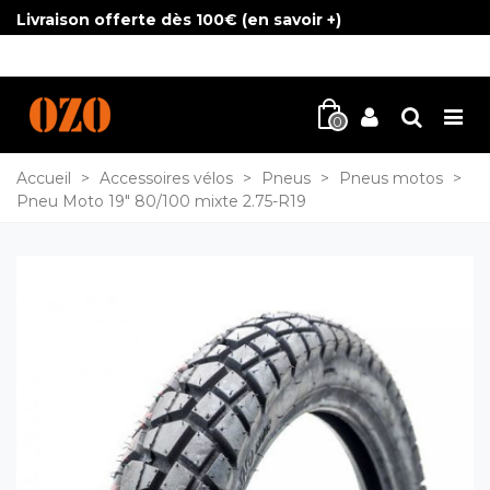
Livraison offerte dès 100€ (
en savoir +
)
0
Accueil
>
Accessoires vélos
>
Pneus
>
Pneus motos
>
Pneu Moto 19" 80/100 mixte 2.75-R19