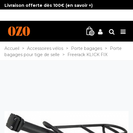
Livraison offerte dès 100€ (
en savoir +
)
0
Accueil
>
Accessoires vélos
>
Porte bagages
>
Porte
bagages pour tige de selle
>
Freerack KLICK FIX