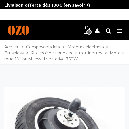
Livraison offerte dès 100€ (
en savoir +
)
0
Accueil
>
Composants kits
>
Moteurs électriques
Brushless
>
Roues électriques pour trottinettes
>
Moteur
roue 10'' brushless direct drive 750W