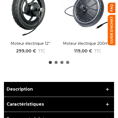
FAQ
GUIDE D'ACHAT
Moteur électrique 12''
Moteur électrique 200mm
réducté 500W 750W
entraxe 45mm trottinette
299,00 €
119,00 €
TTC
TTC
8'' 250W 350W
Description
Caractéristiques