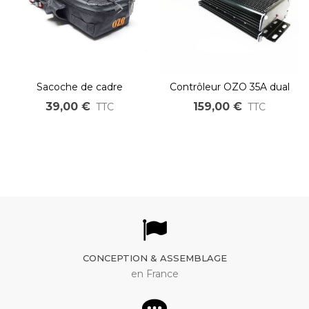
Sacoche de cadre
Contrôleur OZO 35A dual
rectangulaire 3.3L pour
sensored sensorless 24V
39,00 €
159,00 €
TTC
TTC
batterie 17Ah et 21Ah
36V 48V pour moteur
brushless
CONCEPTION & ASSEMBLAGE
en France