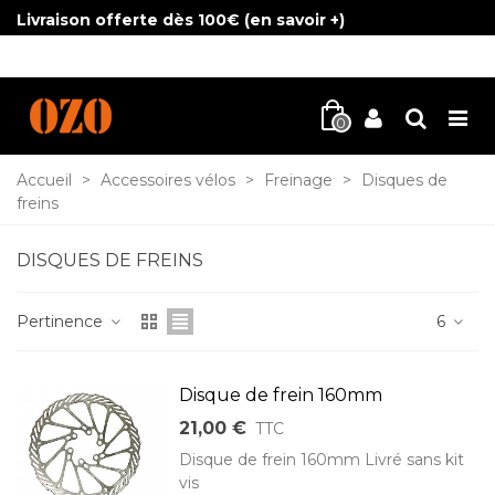
Livraison offerte dès 100€ (
en savoir +
)
0
Accueil
>
Accessoires vélos
>
Freinage
>
Disques de
freins
DISQUES DE FREINS
Pertinence
6
Disque de frein 160mm
21,00 €
TTC
Disque de frein 160mm Livré sans kit
vis