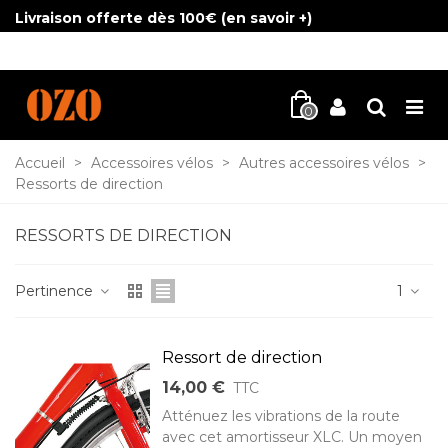
Livraison offerte dès 100€ (
en savoir +
)
0
Accueil
>
Accessoires vélos
>
Autres accessoires vélos
>
Ressorts de direction
RESSORTS DE DIRECTION
Pertinence
1
Ressort de direction
14,00 €
TTC
Atténuez les vibrations de la route
avec cet amortisseur XLC. Un moyen