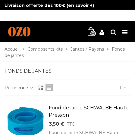
Livraison offerte dès 100€ (
en savoir +
)
0
Accueil
>
Composants kits
>
Jantes / Rayons
>
Fonds
de jantes
FONDS DE JANTES
Pertinence
1
Fond de jante SCHWALBE Haute
Pression
3,50 €
TTC
Fond de jante SCHWALBE Haute