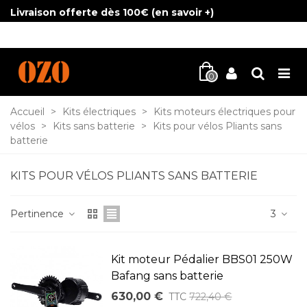
Livraison offerte dès 100€ (
en savoir +
)
0
Accueil
>
Kits électriques
>
Kits moteurs électriques pour
vélos
>
Kits sans batterie
>
Kits pour vélos Pliants sans
batterie
KITS POUR VÉLOS PLIANTS SANS BATTERIE
Pertinence
3
Kit moteur Pédalier BBS01 250W
Bafang sans batterie
630,00 €
TTC
722,40 €