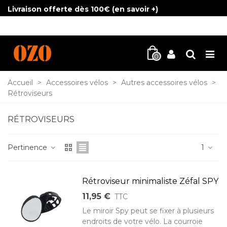
Livraison offerte dès 100€ (
en savoir +
)
0
Accueil
>
Accessoires vélos
>
Autres accessoires vélos
>
Rétroviseurs
RÉTROVISEURS
Pertinence
1
Rétroviseur minimaliste Zéfal SPY
11,95 €
TTC
Le miroir Spy peut se fixer à plusieurs
endroits de votre vélo. La courroie