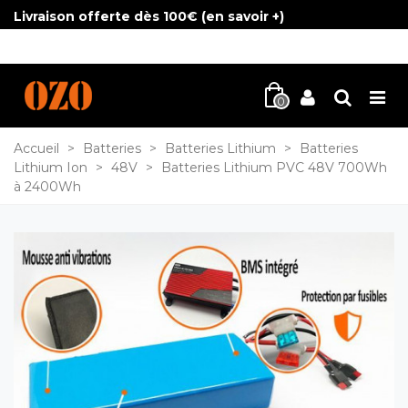
Livraison offerte dès 100€ (
en savoir +
)
0
Accueil
>
Batteries
>
Batteries Lithium
>
Batteries
Lithium Ion
>
48V
>
Batteries Lithium PVC 48V 700Wh
à 2400Wh