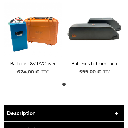
Batterie 48V PVC avec
Batteries Lithium cadre
valise étanche
48V 670Wh à 1000Wh
624,00 €
599,00 €
TTC
TTC
Description