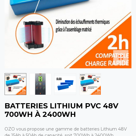
BATTERIES LITHIUM PVC 48V
700WH À 2400WH
OZO vous propose une gamme de batteries Lithium 48V
de 15Ah à 50Ah de capacité, soit 700Wh à 2400Wh