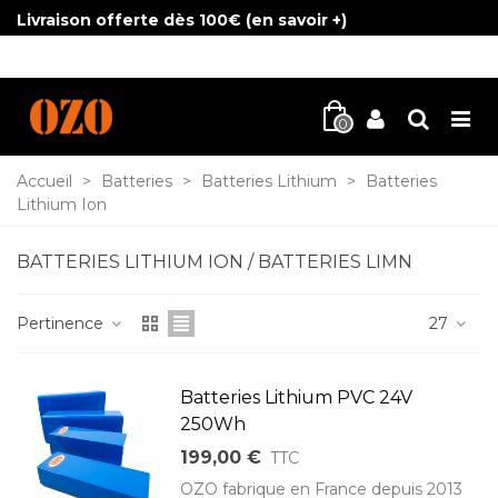
Livraison offerte dès 100€ (
en savoir +
)
0
Accueil
>
Batteries
>
Batteries Lithium
>
Batteries
Lithium Ion
BATTERIES LITHIUM ION / BATTERIES LIMN
Pertinence
27
Batteries Lithium PVC 24V
250Wh
199,00 €
TTC
OZO fabrique en France depuis 2013