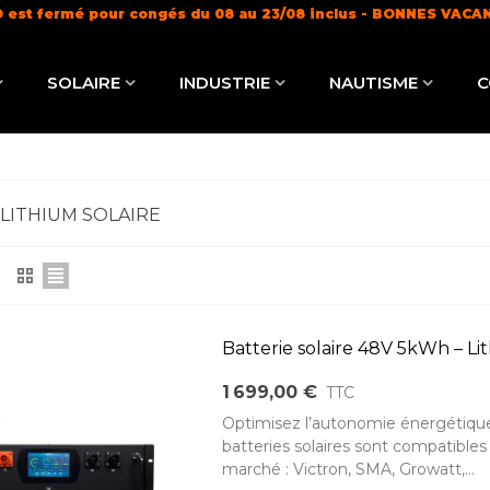
 est fermé pour congés du 08 au 23/08 inclus - BONNES VACA
Livraison offerte dès 100€ (
en savoir +
)
SOLAIRE
INDUSTRIE
NAUTISME
C
 LITHIUM SOLAIRE
Batterie solaire 48V 5kWh – L
1 699,00 €
TTC
Optimisez l’autonomie énergétique
batteries solaires sont compatible
marché : Victron, SMA, Growatt,...