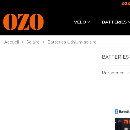
OZO
VÉLO
BATTERIES
Accueil
>
Solaire
>
Batteries Lithium solaire
BATTERIES
Pertinence