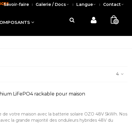
NCES
Savoir-faire
Galerie / Docs
Langue
Contact
0
OMPOSANTS
4
ithium LiFePO4 rackable pour maison
 de votre maison avec la batterie solaire OZO 48V 5kWh. Nos
s avec la grande majorité des onduleurs hybrides 48V du