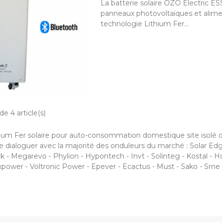
La batterie solaire OZO Electric ES
panneaux photovoltaïques et alimen
technologie Lithium Fer...
de 4 article(s)
hium Fer solaire pour auto-consommation domestique site isolé 
 dialoguer avec la majorité des onduleurs du marché : Solar Edge
rk - Megarevo - Phylion - Hypontech - Invt - Solinteg - Kostal - H
power - Voltronic Power - Epever - Ecactus - Must - Sako - Srne 