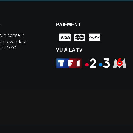
PAIEMENT
T
'un conseil?
un revendeur
iers OZO
VU À LA TV