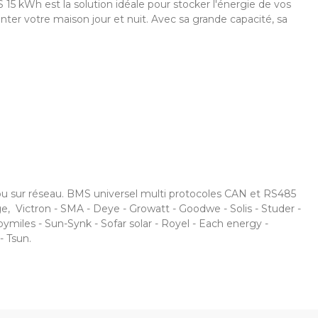
S 15 kWh est la solution idéale pour stocker l'énergie de vos
ter votre maison jour et nuit. Avec sa grande capacité, sa
ou sur réseau. BMS universel multi protocoles CAN et RS485
, Victron - SMA - Deye - Growatt - Goodwe - Solis - Studer -
oymiles - Sun-Synk - Sofar solar - Royel - Each energy -
- Tsun.