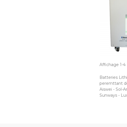
Affichage 1-4 
Batteries Lit
peremttant de
Aiswei - Sol-A
Sunways - Lux