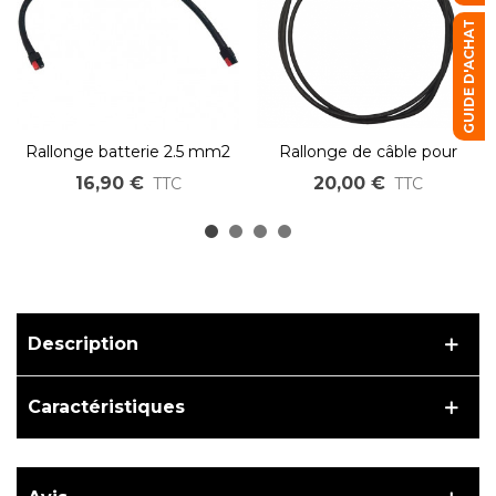
GUIDE D'ACHAT
Rallonge batterie 2.5 mm2
Rallonge de câble pour
avec connecteur Anderson
panneau solaire MC4 mâle
16,90 €
20,00 €
TTC
TTC
vers MC4 femelle
Description
Caractéristiques