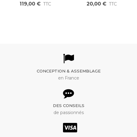
36V 48V dual sensored
panneau solaire MC4 mâle
119,00 €
20,00 €
TTC
TTC
sensorless FOC pour
vers MC4 femelle
moteur brushless
CONCEPTION & ASSEMBLAGE
en France
DES CONSEILS
de passionnés