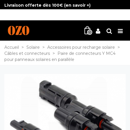
Livraison offerte dès 100€ (
en savoir +
)
0
Accueil
>
Solaire
>
Accessoires pour recharge solaire
>
Câbles et connecteurs
>
Paire de connecteurs Y MC4
pour panneaux solaires en parallèle