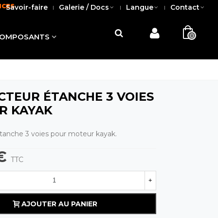
NCES
Savoir-faire
Galerie / Docs
Langue
Contact
0
OMPOSANTS
TEUR ÉTANCHE 3 VOIES
R KAYAK
tanche 3 voies pour moteur kayak.
€
TTC
+
AJOUTER AU PANIER