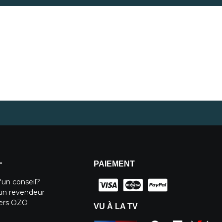
PAIEMENT
T
'un conseil?
un revendeur
iers OZO
VU À LA TV