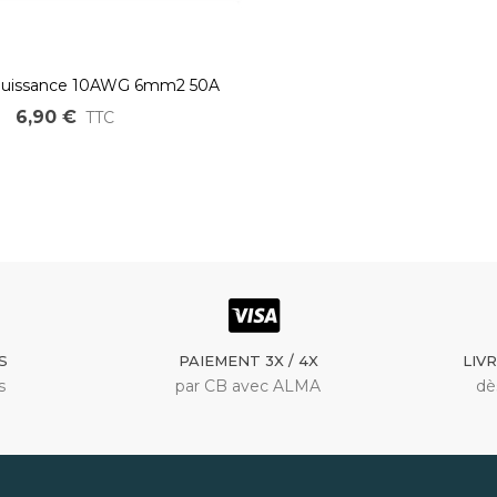
 puissance 10AWG 6mm2 50A
 flex haute temperature
6,90 €
TTC
S
PAIEMENT 3X / 4X
LIV
s
par CB avec ALMA
dè