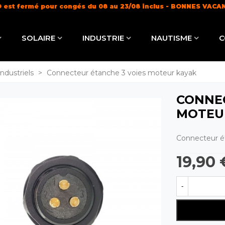
 est fermé pour congés du 08 au 23/08 inclus - BONNES VACA
Livraison offerte dès 100€ (
en savoir +
)
SOLAIRE
INDUSTRIE
NAUTISME
C
ndustriels
>
Connecteur étanche 3 voies moteur kayak
CONNEC
MOTEU
Connecteur é
19,90 
-