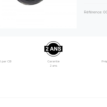
Référence:
0
X par CB
Garantie
Prép
2 ans