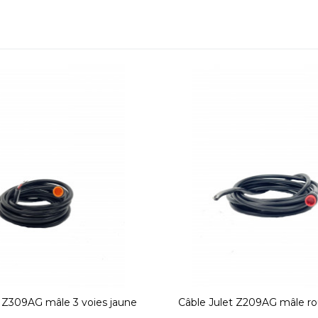
t Z309AG mâle 3 voies jaune
Câble Julet Z209AG mâle ro
longueur 2m