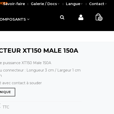
NCES
Savoir-faire
Galerie / Docs
Langue
Contact
0
OMPOSANTS
TEUR XT150 MALE 150A
e puissance XT150 Male 150A
u connecteur : Longueur 3 cm / Largeur 1 cm
m
té avec contact à souder
HNIQUE
€
TTC