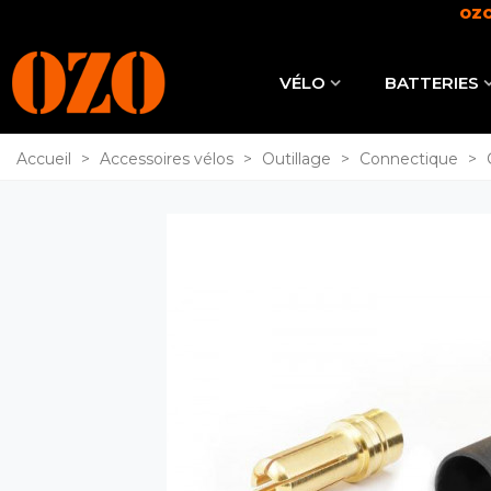
OZO
VÉLO
BATTERIES
Accueil
>
Accessoires vélos
>
Outillage
>
Connectique
>