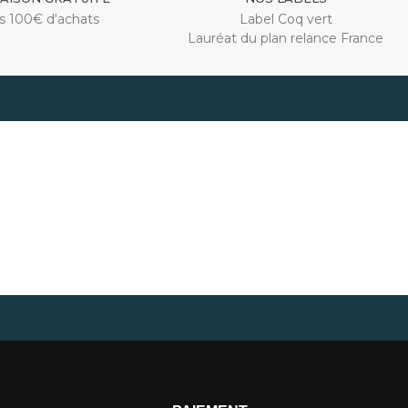
s 100€ d'achats
Label Coq vert
Lauréat du plan relance France