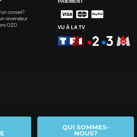
PAIEMENT
T
'un conseil?
un revendeur
iers OZO
VU À LA TV
QUI SOMMES-
E
NOUS?