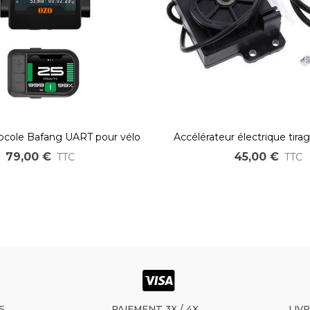
tocole Bafang UART pour vélo
Accélérateur électrique tira
électrique
pour moto ou karti
79,00 €
45,00 €
TTC
TTC
S
PAIEMENT 3X / 4X
LIV