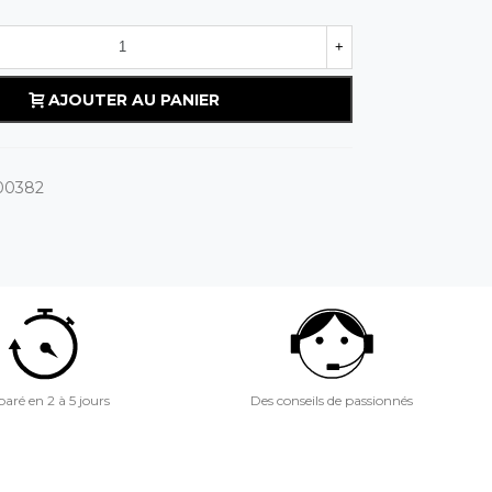
+
AJOUTER AU PANIER
00382
aré en 2 à 5 jours
Des conseils de passionnés