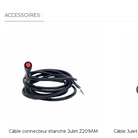
ACCESSOIRES :
Câble connecteur étanche Julet Z209AM
Câble Jule
femelle rouge 2 voies