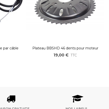
ge par câble
Plateau BBSHD 46 dents pour moteur
ng
pédalier Bafang BBSHD
19,00 €
TTC
RAISON GRATUITE
NOS LABELS