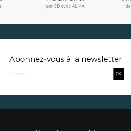
s
par CB avec ALMA
dè
Abonnez-vous à la newsletter
OK