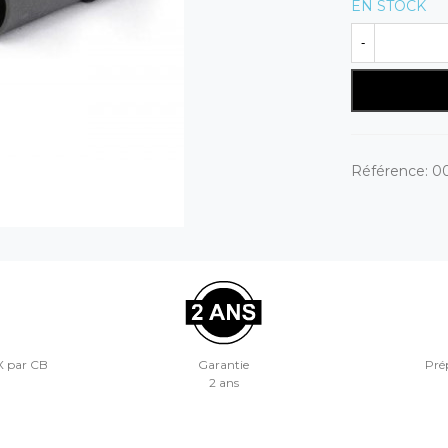
EN STOCK
-
Référence:
0
X par CB
Garantie
Prép
2 ans