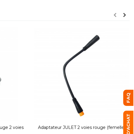
FAQ
GUIDE D'ACHAT
uge 2 voies
Adaptateur JULET 2 voies rouge (femelle)
vers JULET 3 voies jaune (mâle)