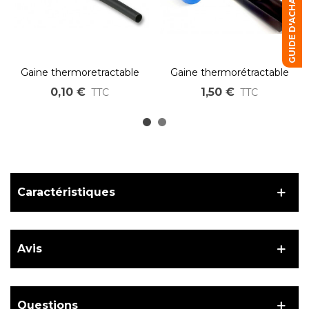
GUIDE D'ACHAT
Gaine thermoretractable
Gaine thermorétractable
2:1 au cm 22-11mm
pour batterie
0,10 €
1,50 €
TTC
TTC
Caractéristiques
Avis
Questions