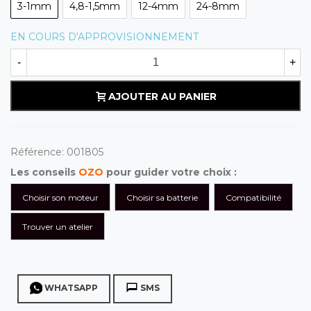
3-1mm
4,8-1,5mm
12-4mm
24-8mm
EN COURS D'APPROVISIONNEMENT
-
+
AJOUTER AU PANIER
Référence:
001805
Les conseils
OZO
pour guider votre choix :
Choisir son moteur
Choisir sa batterie
Compatibilité
Trouver un atelier
WHATSAPP
SMS