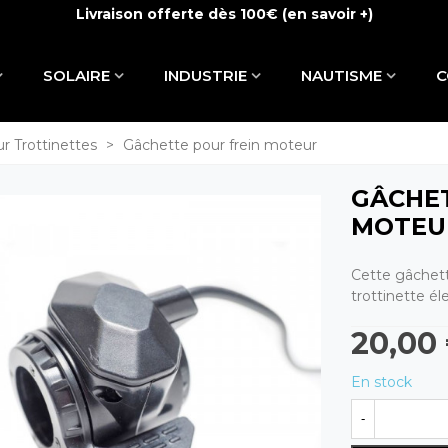
Livraison offerte dès 100€ (
en savoir +
)
SOLAIRE
INDUSTRIE
NAUTISME
C
r Trottinettes
>
Gâchette pour frein moteur
GÂCHET
MOTEU
Cette gâchett
trottinette él
20,00
En stock
-