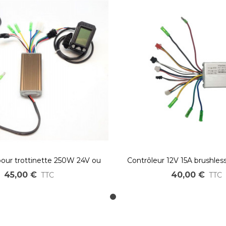
pour trottinette 250W 24V ou
Contrôleur 12V 15A brushles
36V 13A sensored
45,00 €
40,00 €
TTC
TTC