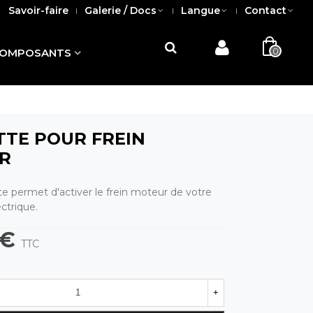
Savoir-faire
Galerie / Docs
Langue
Contact
0
OMPOSANTS
TE POUR FREIN
R
e permet d'activer le frein moteur de votre
ectrique.
 €
TTC
+