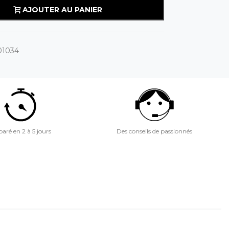
AJOUTER AU PANIER
01034
aré en 2 à 5 jours
Des conseils de passionnés