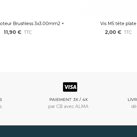
oteur Brushless 3x3.00mm2 +
Vis M5 tête plate
8x0,20mm2
11,90 €
2,00 €
TTC
TTC
S
PAIEMENT 3X / 4X
LIV
s
par CB avec ALMA
dè