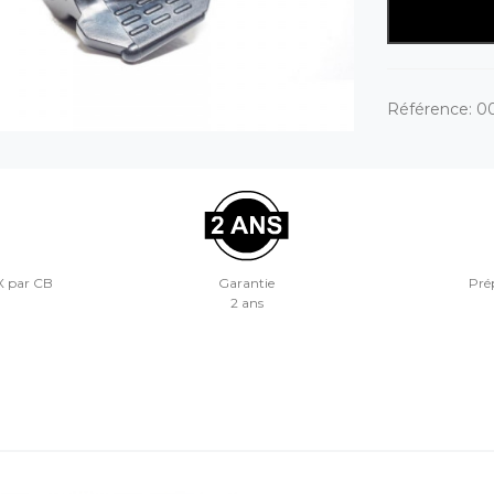
Référence:
0
X par CB
Garantie
Prép
2 ans