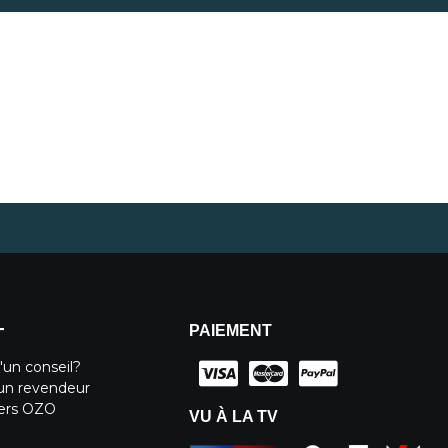
PAIEMENT
T
'un conseil?
un revendeur
iers OZO
VU À LA TV