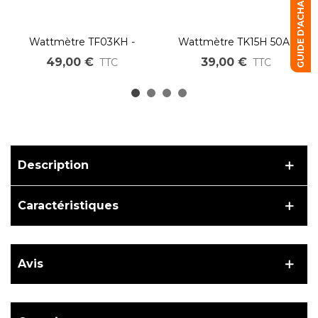
GUIDE D'ACHAT
Wattmètre TF03KH -
Wattmètre TK15H 50A ,
Testeur de capacité 8V à
100A ou 350A TESTEUR
49,00 €
39,00 €
TTC
TTC
100V 100A ou 350A
DE CAPACITÉ DE
BATTERIE 8V à 100V
Description
Caractéristiques
Avis