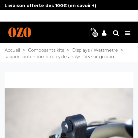
Livraison offerte dès 100€ (
en savoir +
)
0
Accueil
>
Composants kits
>
Displays / Wattmetre
>
support potentiomètre cycle analyst V3 sur guidon