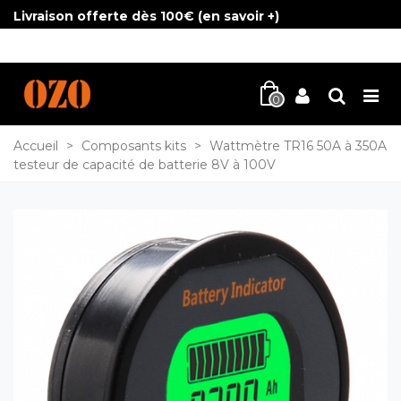
Livraison offerte dès 100€ (
en savoir +
)
0
Accueil
>
Composants kits
>
Wattmètre TR16 50A à 350A
testeur de capacité de batterie 8V à 100V