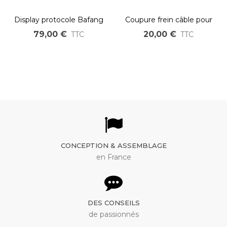
Display protocole Bafang
Coupure frein câble pour
UART pour vélo électrique
moteur pédalier Bafang
79,00 €
20,00 €
TTC
TTC
BBS01 BBS02 BBSHD
M215 M315 M615
CONCEPTION & ASSEMBLAGE
en France
DES CONSEILS
de passionnés