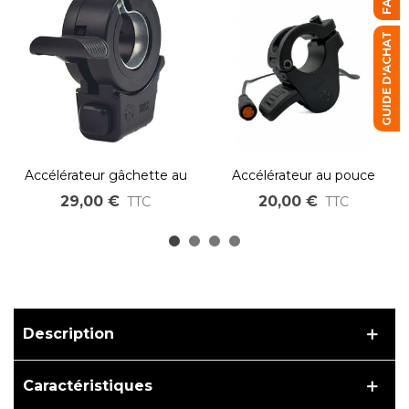
FAQ
GUIDE D'ACHAT
Accélérateur gâchette au
Accélérateur au pouce
pouce mixte avec bouton
pour kit 250W 500W et
29,00 €
20,00 €
TTC
TTC
poussoir
750W roue OZO et
pédalier BAFANG
connecteur étanche jaune
Description
Caractéristiques