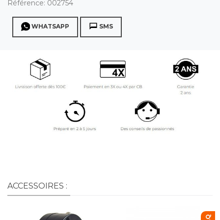
Référence:
002754
WHATSAPP
SMS
ACCESSOIRES :