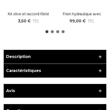
Kit olive et raccord fileté
Frein hydraulique avec
pour frein hydraulique Star
coupure électrique
3,50 €
99,00 €
TTC
TTC
union PYD220
intégrée – double Piston –
Connecteur JULET rouge
Description
Caractéristiques
Avis