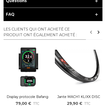
Questions
FAQ
LES CLIENTS QUI ONT ACHETÉ CE
PRODUIT ONT ÉGALEMENT ACHETÉ :
Display protocole Bafang
Jante MACH1 KLIXX DISC
UART pour vélo électrique
16" 20'' 24'' 26'' 27,5'' 28" et
79,00 €
29,90 €
TTC
TTC