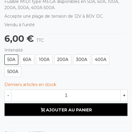
Fusible MIDI type MEGA disponibles en 50A, 60A, 100A,
200A, 300A, 400A 500A.
Accepte une plage de tension de 12V à 80V DC.
Vendu à l'unité
6,00 €
TTC
Intensité
50A
60A
100A
200A
300A
400A
500A
Derniers articles en stock
-
+
AJOUTER AU PANIER