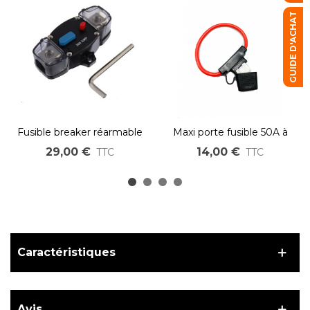
GUIDE D'ACHAT
Fusible breaker réarmable
Maxi porte fusible 50A à
100A 200A 300A
120A
29,00 €
14,00 €
TTC
TTC
Caractéristiques
Avis