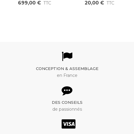
réducté 5000W pour
pouce avec connecteur
699,00 €
20,00 €
TTC
TTC
motos
JST 3 voies
CONCEPTION & ASSEMBLAGE
en France
DES CONSEILS
de passionnés