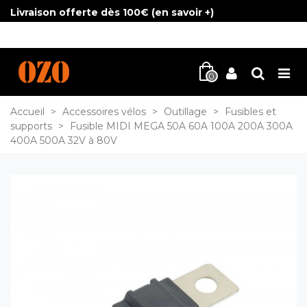
Livraison offerte dès 100€ (
en savoir +
)
0
Accueil
>
Accessoires vélos
>
Outillage
>
Fusibles et
supports
>
Fusible MIDI MEGA 50A 60A 100A 200A 300A
400A 500A 32V à 80V