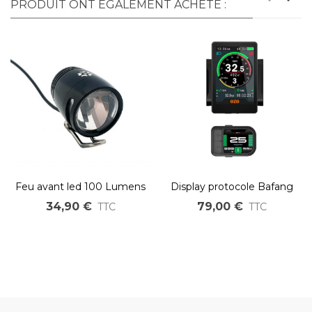
PRODUIT ONT ÉGALEMENT ACHETÉ :
Feu avant led 100 Lumens
Display protocole Bafang
pour vélo électrique 6V à
UART pour vélo électrique
34,90 €
79,00 €
TTC
TTC
60V DC