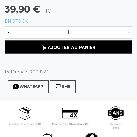
39,90 €
TTC
EN STOCK
-
+
AJOUTER AU PANIER
Référence:
0009224
WHATSAPP
SMS