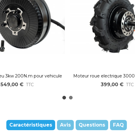
u 3kw 200N.m pour vehicule
Moteur roue electrique 300
léger
axe pour véhicules légers p
549,00 €
399,00 €
TTC
TTC
Caractéristiques
Avis
Questions
FAQ