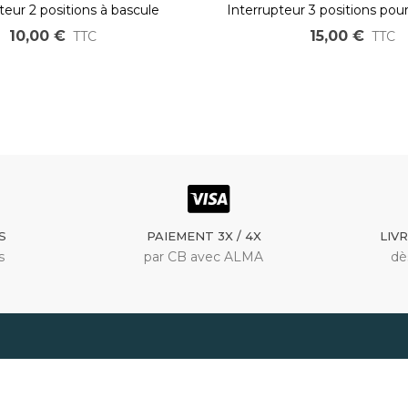
teur 2 positions à bascule
Interrupteur 3 positions pou
OZO
10,00 €
15,00 €
TTC
TTC
S
PAIEMENT 3X / 4X
LIV
s
par CB avec ALMA
dè