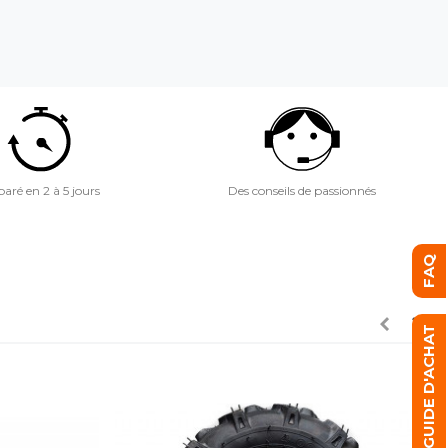
aré en 2 à 5 jours
Des conseils de passionnés
FAQ
GUIDE D'ACHAT