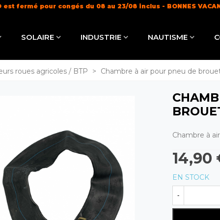
 est fermé pour congés du 08 au 23/08 inclus - BONNES VACA
Livraison offerte dès 100€ (
en savoir +
)
SOLAIRE
INDUSTRIE
NAUTISME
C
urs roues agricoles / BTP
>
Chambre à air pour pneu de brouet
CHAMBR
BROUET
Chambre à ai
14,90
EN STOCK
-