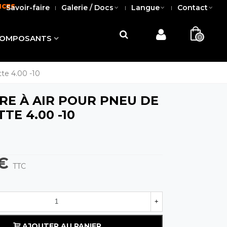
NCES
Savoir-faire
Galerie / Docs
Langue
Contact
0
OMPOSANTS
te 4.00 -10
E À AIR POUR PNEU DE
TE 4.00 -10
r
 €
TTC
+
AJOUTER AU PANIER