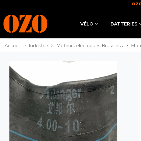
OZO
VÉLO
BATTERIES
Accueil
>
Industrie
>
Moteurs électriques Brushless
>
Mote