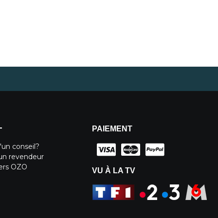
PAIEMENT
T
'un conseil?
un revendeur
iers OZO
VU À LA TV