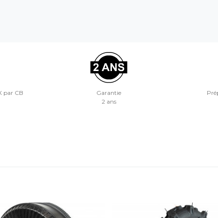
X par CB
Garantie
Prép
2 ans