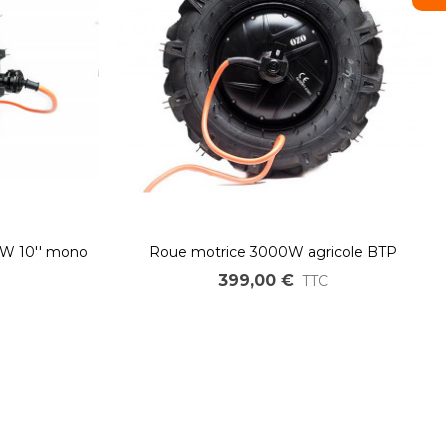
0W 10'' mono
Roue motrice 3000W agricole BTP
neu agraire
electrique brushless pneu agraire
399,00 €
TTC