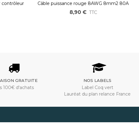
r contrôleur
Câble puissance rouge 8AWG 8mm2 80A
ultra flex haute température
8,90 €
TTC
RAISON GRATUITE
NOS LABELS
s 100€ d'achats
Label Coq vert
Lauréat du plan relance France