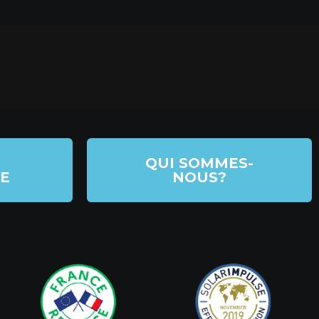
QUI SOMMES-
E
NOUS?