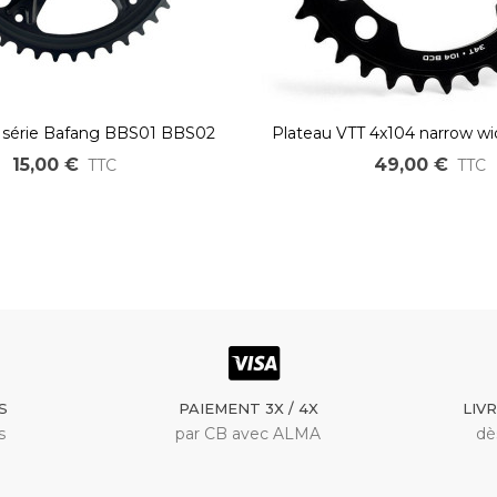
 série Bafang BBS01 BBS02
Plateau VTT 4x104 narrow w
M215 M315 G340
15,00 €
49,00 €
TTC
TTC
S
PAIEMENT 3X / 4X
LIV
s
par CB avec ALMA
dè