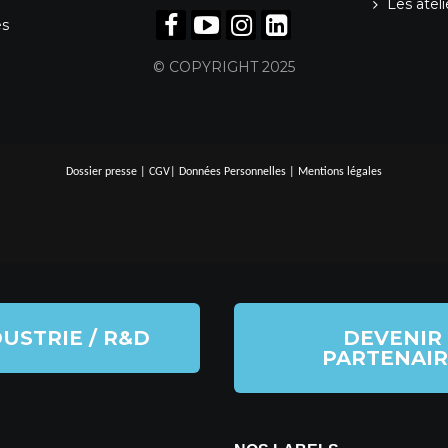
Les atel
es
© COPYRIGHT 2025
Dossier presse
|
CGV
|
Données Personnelles
|
Mentions légales
USTRIE / R&D
DEVENIR
PARTENAIR