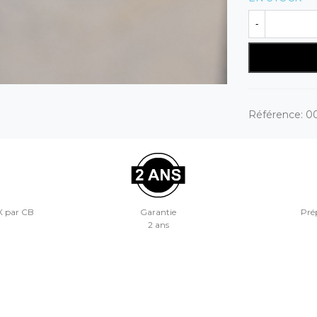
-
Référence:
0
X par CB
Garantie
Prép
2 ans