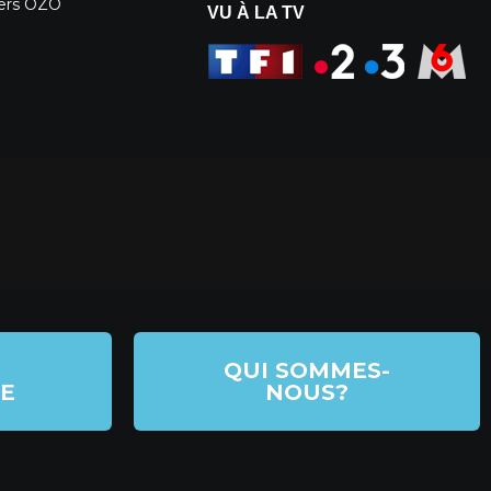
iers OZO
VU À LA TV
QUI SOMMES-
E
NOUS?