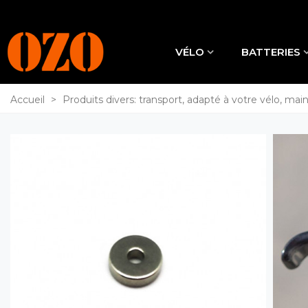
VÉLO
BATTERIES
Accueil
>
Produits divers: transport, adapté à votre vélo, main