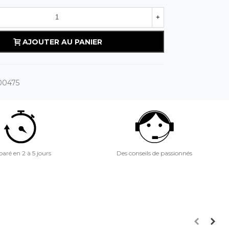
+
AJOUTER AU PANIER
00475
aré en 2 à 5 jours
Des conseils de passionnés