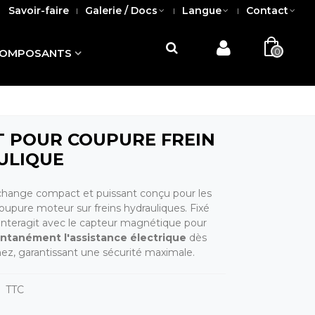
Savoir-faire
Galerie / Docs
Langue
Contact
0
OMPOSANTS
 POUR COUPURE FREIN
ULIQUE
change compact et puissant conçu pour les
oupure moteur sur freins hydrauliques. Fixé
 il interagit avec le capteur magnétique pour
ntanément l'assistance électrique
dès
nez, garantissant une sécurité maximale.
TTC