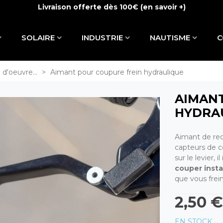
Livraison offerte dès 100€ (
en savoir +
)
SOLAIRE
INDUSTRIE
NAUTISME
C
 d'oeuvre...
>
Aimant pour coupure frein hydraulique
AIMANT
HYDRA
Aimant de re
capteurs de c
sur le levier,
couper insta
que vous frei
2,50 €
EN STOCK