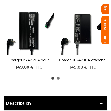
FAQ
GUIDE D'ACHAT
Chargeur 24V 20A pour
Chargeur 24V 10A étanche
batterie Lithium LiMn
IP66 pour batterie Lihtium
149,00 €
149,00 €
TTC
TTC
Description