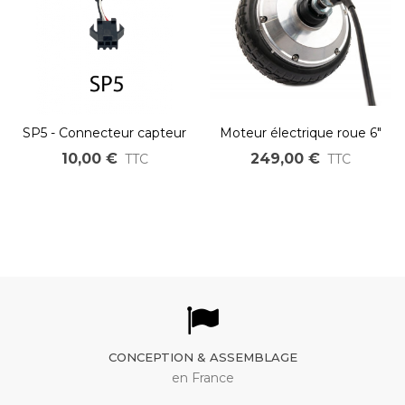
SP5 - Connecteur capteur
Moteur électrique roue 6"
pédalier ou accélérateur
160mm pour industrie et
10,00 €
249,00 €
TTC
TTC
loisir entraxe 132.5mm
CONCEPTION & ASSEMBLAGE
en France