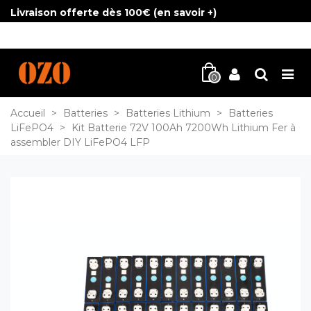
Livraison offerte dès 100€ (
en savoir +
)
0
Accueil
>
Batteries
>
Batteries Lithium
>
Batteries
LiFePO4
>
Kit Batterie 72V 100Ah 7200Wh Lithium Fer à
assembler DIY LiFePO4 LFP