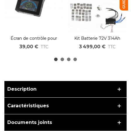
Écran de contrôle pour
Kit Batterie 72V 314Ah
batterie Bluetooth OZO
22608Wh Lithium Fer à
39,00 €
3 499,00 €
TTC
TTC
assembler DIY LiFePO4
LFP
Description
Caractéristiques
Documents joints