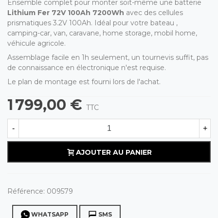
Ensemble complet pour monter soit-même une batterie
Lithium Fer 72V 100Ah 7200Wh
avec des cellules
prismatiques 3.2V 100Ah. Idéal pour votre bateau ,
camping-car, van, caravane, home storage, mobil home,
véhicule agricole.
Assemblage facile en 1h seulement, un tournevis suffit, pas
de connaissance en électronique n'est requise.
Le plan de montage est fourni lors de l'achat.
1 799,00 €
TTC
-
+
AJOUTER AU PANIER
Référence:
009579
WHATSAPP
SMS