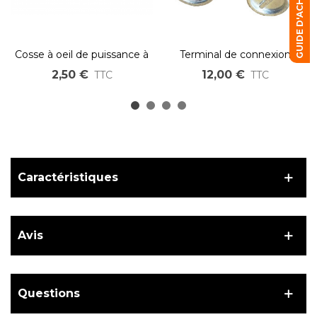
GUIDE D'ACHAT
Cosse à oeil de puissance à
Terminal de connexion
sertir type SC M6 M8 M10
pour batterie, positive et
2,50 €
12,00 €
TTC
TTC
négative.
Caractéristiques
Avis
Questions