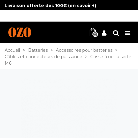
Livraison offerte dès 100€ (
en savoir +
)
0
Accueil
>
Batteries
>
Accessoires pour batteries
>
Câbles et connecteurs de puissance
>
Cosse à oeil à sertir
M6