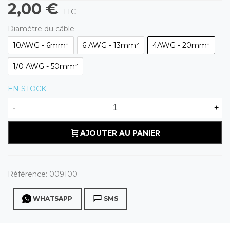
2,00 €
TTC
Diamètre du câble
10AWG - 6mm²
6 AWG - 13mm²
4AWG - 20mm²
1/0 AWG - 50mm²
EN STOCK
-
+
AJOUTER AU PANIER
Référence:
009100
WHATSAPP
SMS