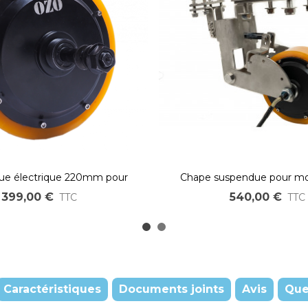
ue électrique 220mm pour
Chape suspendue pour mo
 industriel et logistique
électrique industri
399,00 €
540,00 €
TTC
TTC
Caractéristiques
Documents joints
Avis
Que