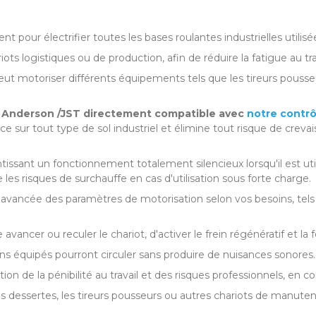
pour électrifier toutes les bases roulantes industrielles utilis
chariots logistiques ou de production, afin de réduire la fatigue a
ut motoriser différents équipements tels que les tireurs pousseurs,
Anderson /JST directement compatible avec
notre contrô
e sur tout type de sol industriel et élimine tout risque de crev
tissant un fonctionnement totalement silencieux lorsqu'il est u
s risques de surchauffe en cas d'utilisation sous forte charge.
ancée des paramètres de motorisation selon vos besoins, tels q
re avancer ou reculer le chariot, d'activer le frein régénératif et
gins équipés pourront circuler sans produire de nuisances sonores.
on de la pénibilité au travail et des risques professionnels, en
ux, les dessertes, les tireurs pousseurs ou autres chariots de man