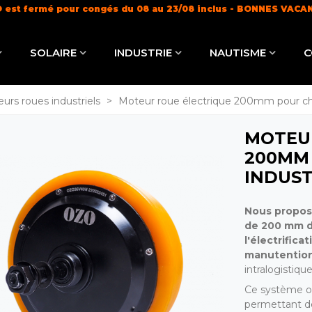
 est fermé pour congés du 08 au 23/08 inclus - BONNES VACA
Livraison offerte dès 100€ (
en savoir +
)
SOLAIRE
INDUSTRIE
NAUTISME
C
urs roues industriels
>
Moteur roue électrique 200mm pour chari
MOTEU
200MM
INDUST
Nous propos
de 200 mm d
l'électrifica
manutentio
intralogistiqu
Ce système of
permettant de 