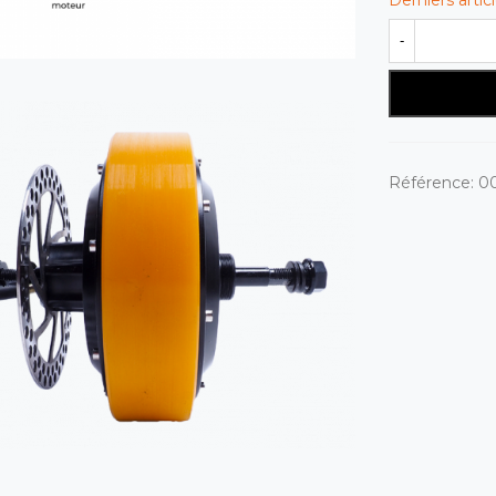
-
Référence:
0