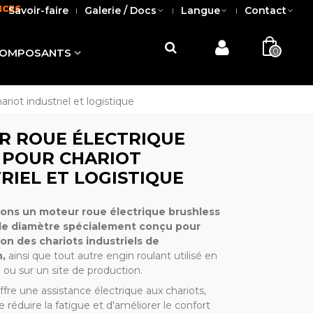
NCES
Savoir-faire
Galerie / Docs
Langue
Contact
0
OMPOSANTS
ot industriel et logistique
R ROUE ÉLECTRIQUE
 POUR CHARIOT
RIEL ET LOGISTIQUE
ons un moteur roue électrique brushless
e diamètre spécialement conçu pour
tion des chariots industriels de
n,
ainsi que tout autre engin roulant utilisé en
e ou sur un site de production.
fre une assistance électrique aux chariots,
réduire la fatigue et d'améliorer le confort