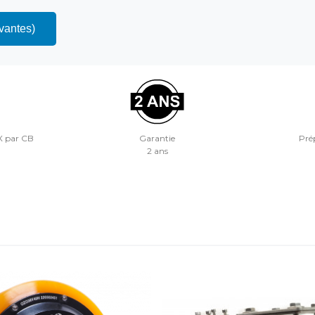
ivantes)
X par CB
Garantie
Prép
2 ans