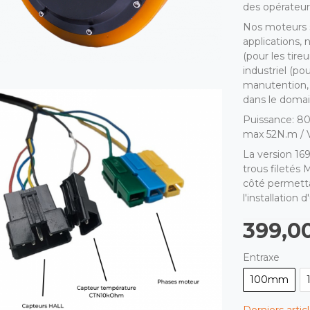
des opérateurs
Nos moteurs s
applications,
(pour les tire
industriel (po
manutention, 
dans le domain
Puissance: 8
max 52N.m / 
La version 16
trous filetés 
côté permetta
l'installation
399,0
Entraxe
100mm
Derniers artic