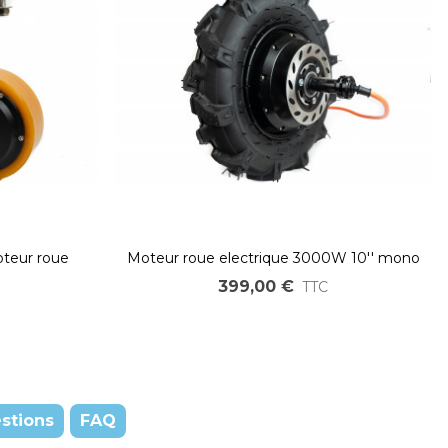
teur roue
Moteur roue electrique 3000W 10'' mono
el
axe pour véhicules légers pneu agraire
399,00 €
TTC
stions
FAQ