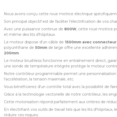
Nous avons conçu cette roue motrice électrique spécifiquement 
Son principal objectif est de faciliter l'électrification de vos 
Avec une puissance continue de
800W
, cette roue motrice pe
et même des lits d'hôpitaux.
Le moteur dispose d'un câble de
150
0mm avec connecteur 
polyuréthane de
50mm
de large offre une excellente adhérenc
200mm
.
Le moteur brushless fonctionne en entraînement direct, garan
une sonde de température intégrée protège le moteur contre le
Notre contrôleur programmable permet une personnalisation av
l'accélération, la tension maximale, etc.
Vous bénéficierez d'un contrôle total avec la possibilité de fai
Grâce à la technologie vectorielle de notre contrôleur, les en
Cette motorisation répond parfaitement aux critères de réducti
En électrifiant vos outils de travail tels que les lits d'hôpita
réduire ces risques.