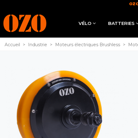
OZO
VÉLO
BATTERIES
Accueil
>
Industrie
>
Moteurs électriques Brushless
>
Mote