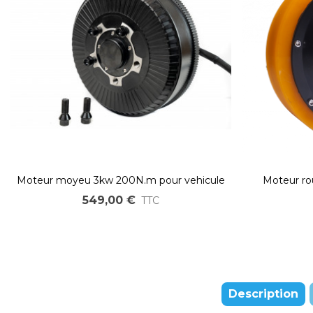
Moteur moyeu 3kw 200N.m pour vehicule
Moteur ro
léger
chariot
549,00 €
TTC
Description