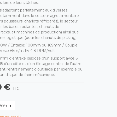
 lors de leurs tâches.
'adaptent parfaitement aux diverses
 notamment dans le secteur agroalimentaire
urs pousseurs, chariots réfrigérés), le secteur
ur les bases roulantes, chariots de
racks, et machines de production) ainsi que
e logistique (pour les chariots de picking).
00W / Entraxe: 100mm ou 169mm / Couple
Vmax 6km/h : Kv 4.8 RPM/Volt
9mm d'entraxe dispose d'un support avce 6
M5 d'un côté et d'un filetage central de l'autre
nt l'entrainement d'outillage par exemple ou
 d'un disque de frein mécanique.
0 €
TTC
169mm
les en stock