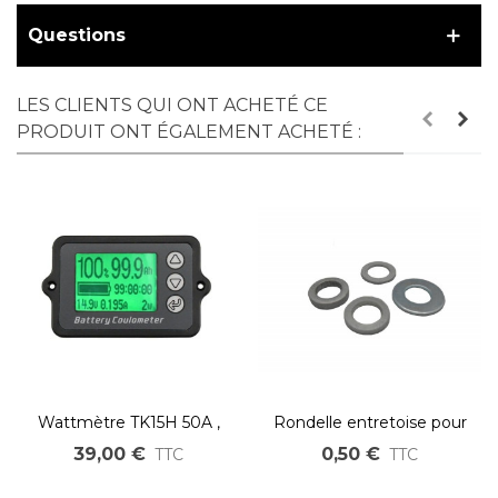
Questions
LES CLIENTS QUI ONT ACHETÉ CE
PRODUIT ONT ÉGALEMENT ACHETÉ :
Wattmètre TK15H 50A ,
Rondelle entretoise pour
100A ou 350A TESTEUR
axe moteur roue
39,00 €
0,50 €
TTC
TTC
DE CAPACITÉ DE
BATTERIE 8V à 100V