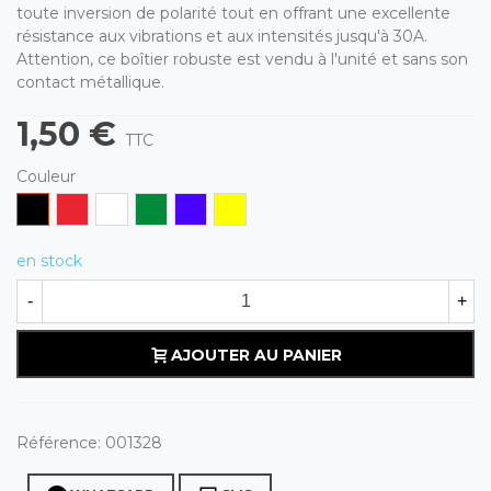
toute inversion de polarité tout en offrant une excellente
résistance aux vibrations et aux intensités jusqu'à 30A.
Attention, ce boîtier robuste est vendu à l'unité et sans son
contact métallique.
1,50 €
TTC
Couleur
Noir
Rouge
Blanc
Vert
Bleu
Jaune
en stock
-
+
AJOUTER AU PANIER
Référence:
001328