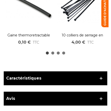
GUIDE D'ACHAT
Gaine thermoretractable
10 colliers de serrage en
2:1 au cm 22-11mm
nylon 4,8x200mm
0,10 €
4,00 €
TTC
TTC
Caractéristiques
Avis