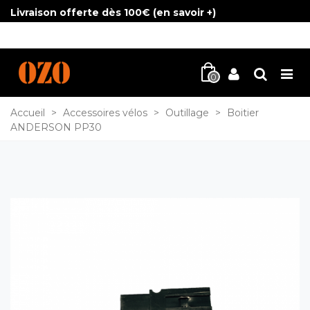
Livraison offerte dès 100€ (
en savoir +
)
0
Accueil
>
Accessoires vélos
>
Outillage
>
Boitier
ANDERSON PP30