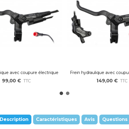
lique avec coupure électrique
Frein hydraulique avec coupu
 double Piston – Connecteur
intégrée – 4 pistons – Conn
99,00 €
149,00 €
TTC
TTC
JULET rouge
rouge
Description
Caractéristiques
Avis
Questions