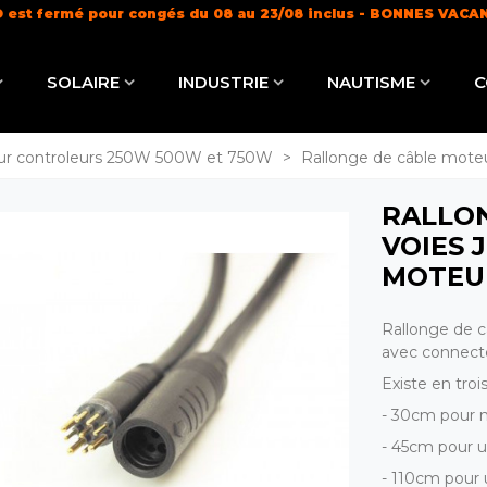
 est fermé pour congés du 08 au 23/08 inclus - BONNES VACA
Livraison offerte dès 100€ (
en savoir +
)
SOLAIRE
INDUSTRIE
NAUTISME
C
our controleurs 250W 500W et 750W
>
Rallonge de câble moteu
RALLON
VOIES 
MOTEU
Rallonge de c
avec connect
Existe en troi
- 30cm pour m
- 45cm pour u
- 110cm pour