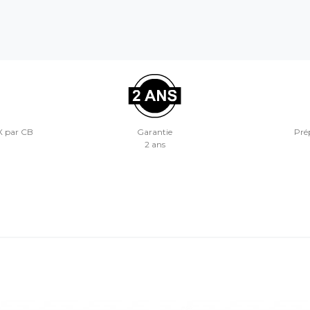
X par CB
Garantie
Prép
2 ans