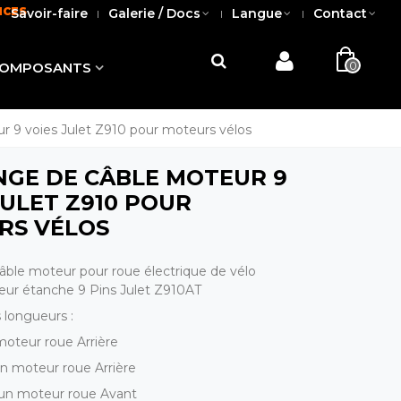
NCES
Savoir-faire
Galerie / Docs
Langue
Contact
0
OMPOSANTS
r 9 voies Julet Z910 pour moteurs vélos
GE DE CÂBLE MOTEUR 9
JULET Z910 POUR
RS VÉLOS
âble moteur pour roue électrique de vélo
eur étanche 9 Pins Julet Z910AT
s longueurs :
oteur roue Arrière
n moteur roue Arrière
 un moteur roue Avant