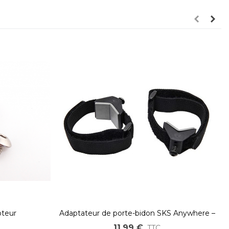
oteur
Adaptateur de porte-bidon SKS Anywhere –
Support universel pour vélo
11,99 €
TTC