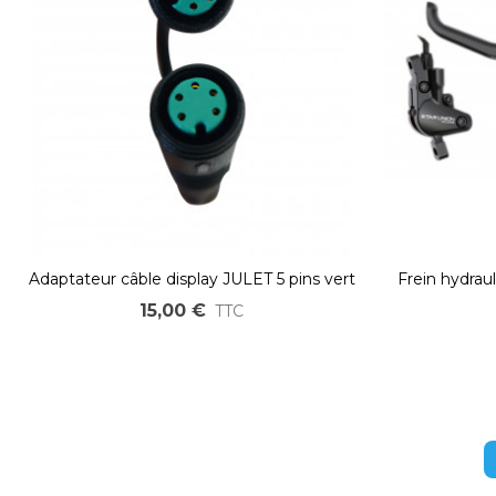
Adaptateur câble display JULET 5 pins vert
Frein hydrau
femelle - femelle
intégrée –
15,00 €
TTC