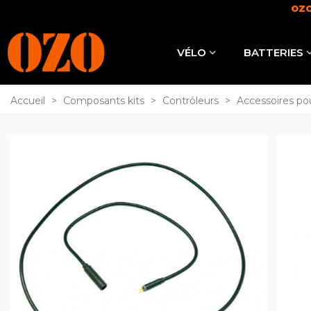
OZO
VÉLO
BATTERIES
Accueil
>
Composants kits
>
Contrôleurs
>
Accessoires p