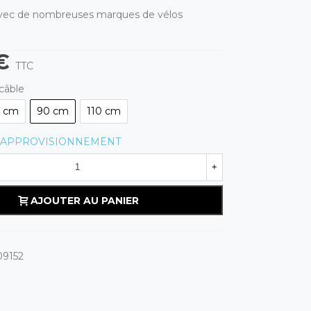
vec de nombreuses marques de vélos
€
TTC
câble
5 cm
90 cm
110 cm
'APPROVISIONNEMENT
+
AJOUTER AU PANIER
09152