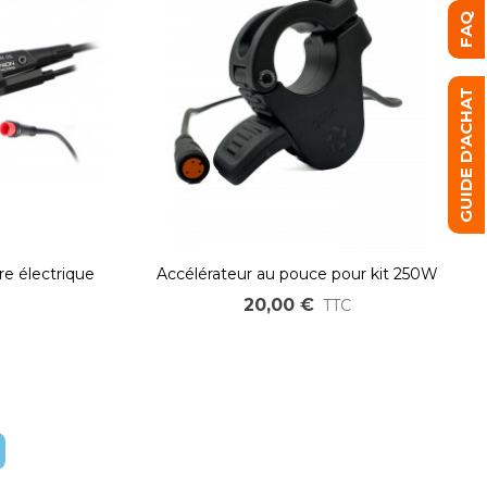
FAQ
GUIDE D'ACHAT
re électrique
Accélérateur au pouce pour kit 250W
ecteur JULET
500W et 750W roue OZO et pédalier
20,00 €
TTC
BAFANG connecteur étanche jaune