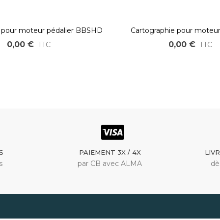
e pour moteur pédalier BBSHD
Cartographie pour moteur
VTT/Cargo
0,00 €
0,00 €
TTC
TTC
S
PAIEMENT 3X / 4X
LIV
s
par CB avec ALMA
dè