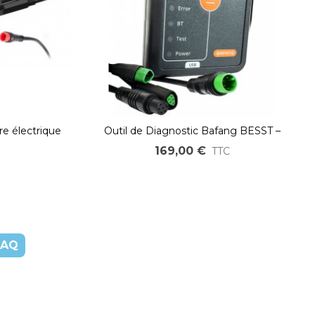
re électrique
Outil de Diagnostic Bafang BESST –
ecteur JULET
Compatible M200, M300, M400, M420,
169,00 €
TTC
M500, M510, M600, M620, M800
FAQ