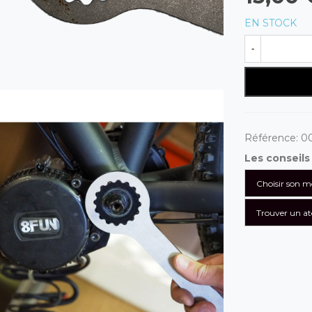
EN STOCK
-
Référence:
0
Les conseil
Choisir son m
Trouver un ate