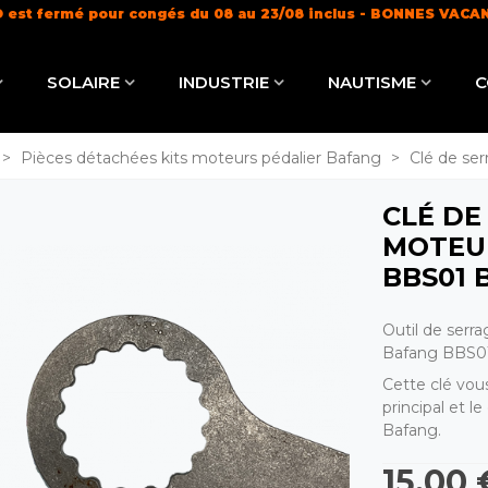
 est fermé pour congés du 08 au 23/08 inclus - BONNES VACA
Livraison offerte dès 100€ (
en savoir +
)
SOLAIRE
INDUSTRIE
NAUTISME
C
>
Pièces détachées kits moteurs pédalier Bafang
>
Clé de se
CLÉ DE
MOTEU
BBS01 
Outil de serra
Bafang BBS0
Cette clé vou
principal et l
Bafang.
15,00 