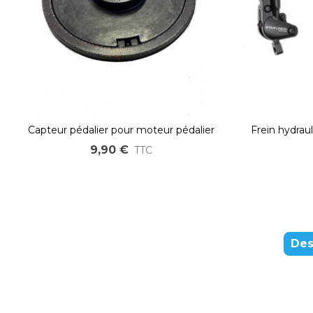
Capteur pédalier pour moteur pédalier
Frein hydrau
bafang BBSHD
intégrée –
9,90 €
TTC
Des