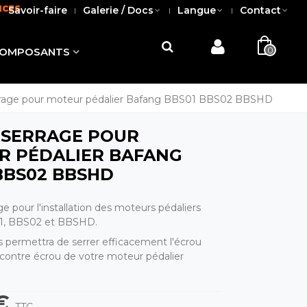
NCES
Savoir-faire
Galerie / Docs
Langue
Contact
0
OMPOSANTS
rrage pour moteur pédalier Bafang BBS01 BBS02 BBSHD
 SERRAGE POUR
R PÉDALIER BAFANG
BBS02 BBSHD
ge pour l'installation des moteurs pédaliers
1, BBS02 et BBSHD.
s permettra de serrer efficacement l'écrou
e contre écrou de votre moteur pédalier
€
TTC