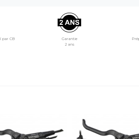
X par CB
Garantie
Prép
2 ans