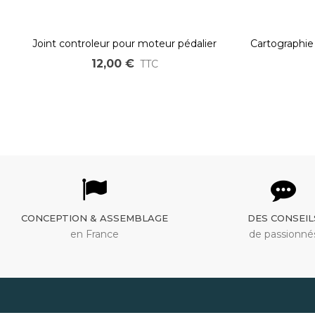
Joint controleur pour moteur pédalier
Cartographi
BBS01 BBS02 BBSHD M215 M315 M616
12,00 €
TTC
G320 G340
CONCEPTION & ASSEMBLAGE
DES CONSEIL
en France
de passionné