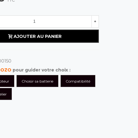
+
AJOUTER AU PANIER
00150
s
OZO
pour guider votre choix :
oteur
Choisir sa batterie
Compatibilité
lier