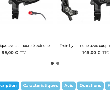
lique avec coupure électrique
Frein hydraulique avec coupu
 double Piston – Connecteur
intégrée – 4 pistons – Conn
99,00 €
149,00 €
TTC
TTC
JULET rouge
rouge
cription
Caractéristiques
Avis
Questions