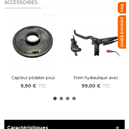
ACCESSOIRES :
FAQ
GUIDE D'ACHAT
Capteur pédalier pour
Frein hydraulique avec
moteur pédalier bafang
coupure électrique
9,90 €
99,00 €
TTC
TTC
BBSHD
intégrée – double Piston –
Connecteur JULET rouge
Caractéristiques