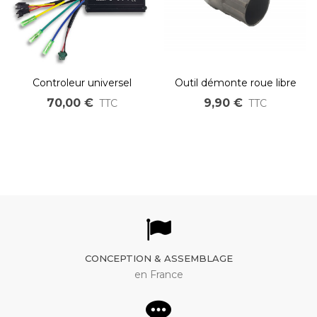
Controleur universel
Outil démonte roue libre
générique pour la
pour axe moteur de 12 et
70,00 €
9,90 €
TTC
TTC
réparation des VAE 250W
14mm
et trottinettes électriques
24V et 36v/48V
CONCEPTION & ASSEMBLAGE
en France