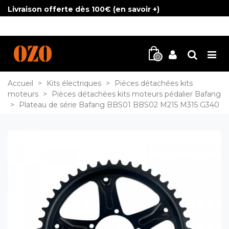
Livraison offerte dès 100€ (
en savoir +
)
0
Accueil
>
Kits électriques
>
Pièces détachées kits
moteurs
>
Pièces détachées kits moteurs pédalier Bafang
>
Plateau de série Bafang BBS01 BBS02 M215 M315 G340