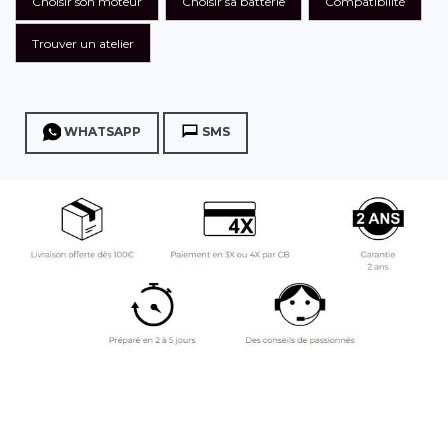
Choisir son moteur
Choisir sa batterie
Compatibilité
Trouver un atelier
WHATSAPP
SMS