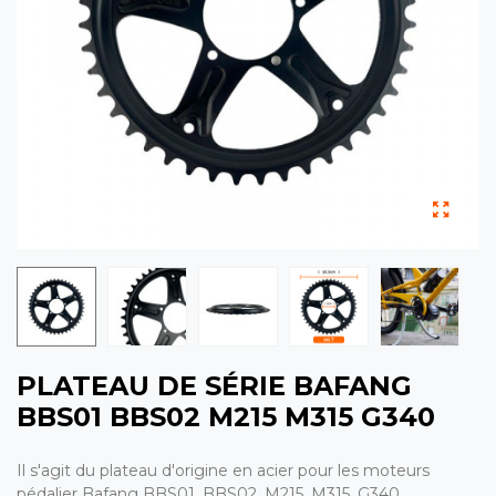
PLATEAU DE SÉRIE BAFANG
BBS01 BBS02 M215 M315 G340
Il s'agit du plateau d'origine en acier pour les moteurs
pédalier Bafang BBS01, BBS02, M215, M315, G340.