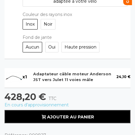
adaptée à votre vélo
Couleur des rayons inox
Inox
Noir
Fond de jante
Aucun
Oui
Haute pression
Adaptateur câble moteur Anderson
x
1
24,10 €
JST vers Julet 11 voies mâle
428,20 €
TTC
En cours d'approvisionnement
AJOUTER AU PANIER