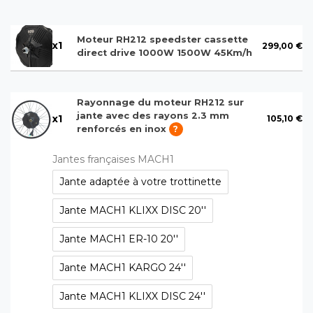
Moteur RH212 speedster cassette
x
1
299,00 €
direct drive 1000W 1500W 45Km/h
Rayonnage du moteur RH212 sur
jante avec des rayons 2.3 mm
x
1
105,10 €
renforcés en inox
?
Jantes françaises MACH1
Jante adaptée à votre trottinette
Jante MACH1 KLIXX DISC 20''
Jante MACH1 ER-10 20''
Jante MACH1 KARGO 24''
Jante MACH1 KLIXX DISC 24''