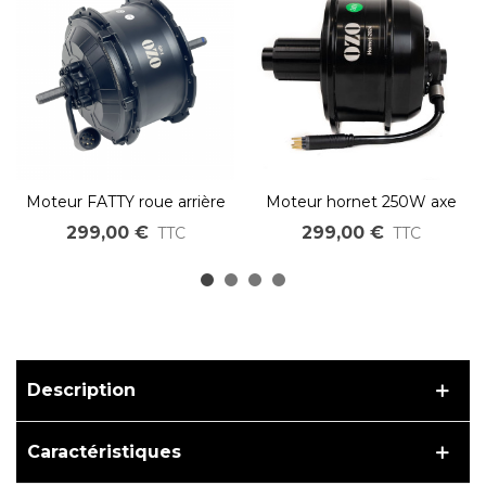
Moteur FATTY roue arrière
Moteur hornet 250W axe
500W 750W 36V 48V
traversant 12x142mm
299,00 €
299,00 €
TTC
TTC
Description
Caractéristiques