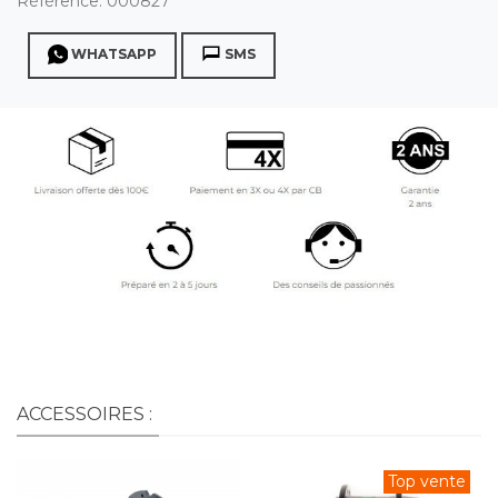
Référence:
000827
WHATSAPP
SMS
ACCESSOIRES :
Top vente