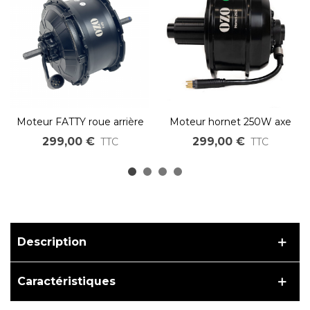
Moteur FATTY roue arrière
Moteur hornet 250W axe
500W 750W 36V 48V
traversant 12x142mm
299,00 €
299,00 €
TTC
TTC
Description
Caractéristiques