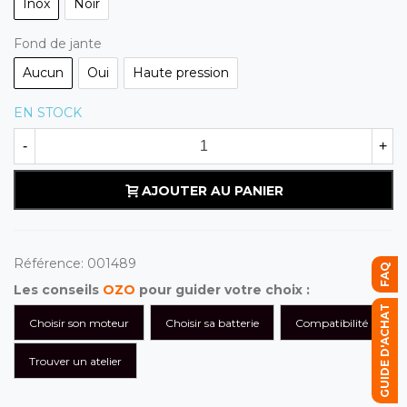
Inox
Noir
Fond de jante
Aucun
Oui
Haute pression
EN STOCK
-
+
AJOUTER AU PANIER
Référence:
001489
FAQ
Les conseils
OZO
pour guider votre choix :
GUIDE D'ACHAT
Choisir son moteur
Choisir sa batterie
Compatibilité
Trouver un atelier