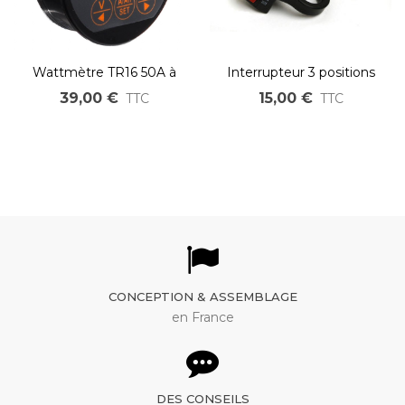
Wattmètre TR16 50A à
Interrupteur 3 positions
350A testeur de capacité
pour contrôleur OZO
39,00 €
15,00 €
TTC
TTC
de batterie 8V à 100V
CONCEPTION & ASSEMBLAGE
en France
DES CONSEILS