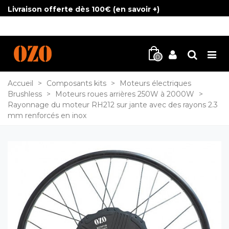
Livraison offerte dès 100€ (
en savoir +
)
0
Accueil
>
Composants kits
>
Moteurs électriques
Brushless
>
Moteurs roues arrières 250W à 2000W
>
Rayonnage du moteur RH212 sur jante avec des rayons 2.3
mm renforcés en inox