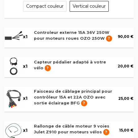
Compact couleur
Vertical couleur
Controleur externe 15A 36V 250W
x
1
90,00 €
pour moteurs roues OZO 250W
?
Capteur pédalier adapté à votre
x
1
20,00 €
vélo
?
Faisceau de câblage principal pour
contrôleur 15A et 22A OZO avec
x
1
25,00 €
sortie éclairage BFG
?
Rallonge de câble moteur 9 voies
x
1
15,00 €
Julet Z910 pour moteurs vélos
?