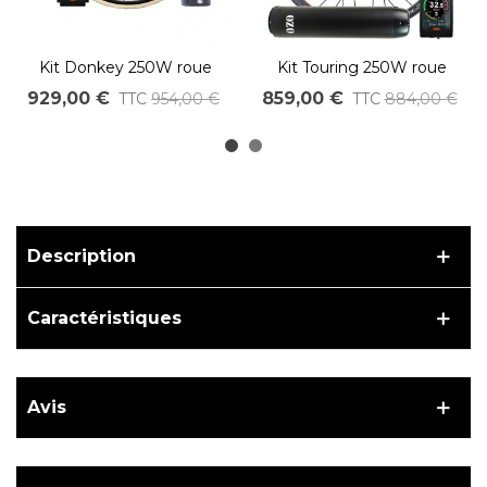
Kit Donkey 250W roue
Kit Touring 250W roue
avant avec batterie
avant avec batterie 36V
929,00 €
859,00 €
TTC
954,00 €
TTC
884,00 €
carénée 36V 230Wh à
250Wh à 700Wh
700Wh
Description
Caractéristiques
Avis