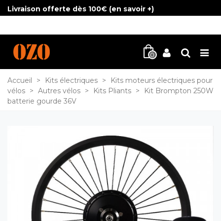
Livraison offerte dès 100€ (
en savoir +
)
0
Accueil
>
Kits électriques
>
Kits moteurs électriques pour
vélos
>
Autres vélos
>
Kits Pliants
>
Kit Brompton 250W
batterie gourde 36V