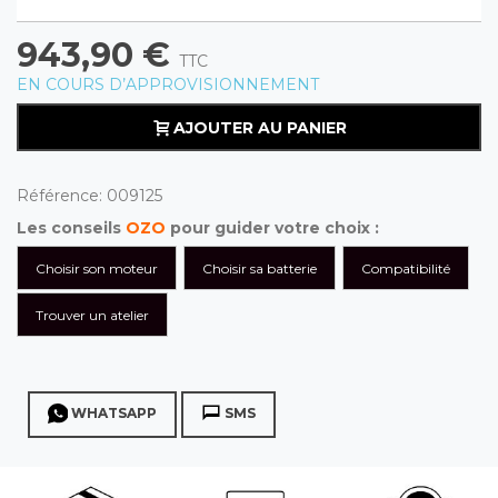
943,90 €
TTC
EN COURS D’APPROVISIONNEMENT
AJOUTER AU PANIER
Référence:
009125
Les conseils
OZO
pour guider votre choix :
Choisir son moteur
Choisir sa batterie
Compatibilité
Trouver un atelier
WHATSAPP
SMS